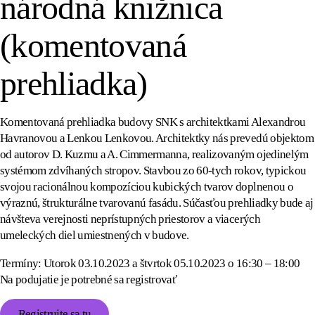
národná knižnica
(komentovaná
prehliadka)
Komentovaná prehliadka budovy SNK s architektkami Alexandrou
Havranovou a Lenkou Lenkovou. Architektky nás prevedú objektom
od autorov D. Kuzmu a A. Cimmermanna, realizovaným ojedinelým
systémom zdvíhaných stropov. Stavbou zo 60-tych rokov, typickou
svojou racionálnou kompozíciou kubických tvarov doplnenou o
výraznú, štrukturálne tvarovanú fasádu. Súčasťou prehliadky bude aj
návšteva verejnosti neprístupných priestorov a viacerých
umeleckých diel umiestnených v budove.
Termíny: Utorok 03.10.2023 a štvrtok 05.10.2023 o 16:30 – 18:00
Na podujatie je potrebné sa registrovať
Registrujte sa tu