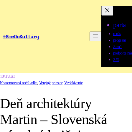
parta
o nás
#SmeDoKultúry
program
žurnál
podporte nás
2 %
10/3/2023
Komentovaná prehliadka
, 
Verejný priestor
, 
Vzdelávanie
Deň architektúry
Martin – Slovenská