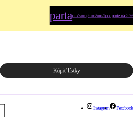
parta
o nás
program
žurnál
podporte nás
2 %
Kúpiť lístky
Instagram
Facebook