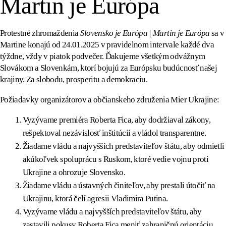
Martin je Európa
Protestné zhromaždenia
Slovensko je Európa | Martin je Európa
sa v
Martine konajú od 24.01.2025 v pravidelnom intervale každé dva
týždne, vždy v piatok podvečer. Ďakujeme všetkým odvážnym
Slovákom a Slovenkám, ktorí bojujú za Európsku budúcnosť našej
krajiny. Za slobodu, prosperitu a demokraciu.
Požiadavky organizátorov a občianskeho združenia Mier Ukrajine:
Vyzývame premiéra Roberta Fica, aby dodržiaval zákony,
rešpektoval nezávislosť inštitúcií a vládol transparentne.
Žiadame vládu a najvyšších predstaviteľov štátu, aby odmietli
akúkoľvek spoluprácu s Ruskom, ktoré vedie vojnu proti
Ukrajine a ohrozuje Slovensko.
Žiadame vládu a ústavných činiteľov, aby prestali útočiť na
Ukrajinu, ktorá čelí agresii Vladimira Putina.
Vyzývame vládu a najvyšších predstaviteľov štátu, aby
zastavili pokusy Roberta Fica meniť zahraničnú orientáciu