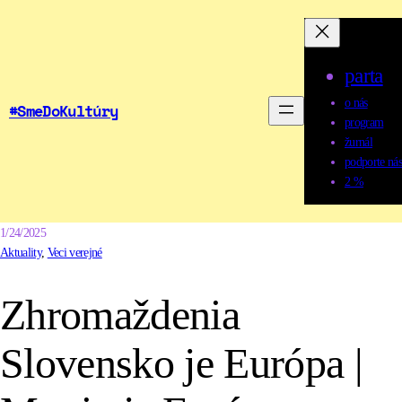
parta
o nás
#SmeDoKultúry
program
žurnál
podporte nás
2 %
1/24/2025
Aktuality
, 
Veci verejné
Zhromaždenia
Slovensko je Európa |