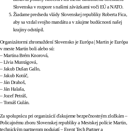
Slovenska v rozpore s našimi záväzkami voči EÚ a NATO.
Žiadame predsedu vlády Slovenskej republiky Roberta Fica,
aby sa vzdal svojho mandátu a v záujme budúcnosti našej
krajiny odstúpil.
Organizátormi zhromaždení Slovensko je Európa | Martin je Európa
v meste Martin boli alebo sú:
– Martina Brém Knorová,
– Lívia Muntágová,
– Jakub Dušan Gallo,
– Jakub Kotúč,
– Ján Drahoš,
– Ján Halaša,
– Jozef Petráš,
– Tomáš Gulán.
Za spoluprácu pri organizácií ďakujeme bezpečnostným zložkám –
Policajnému zboru Slovenskej republiky a Mestskej polície Martin,
technickým partnerom podujatí – Event Tech Partner a