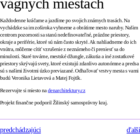
vágnych miestach
Každodenne kráčame a jazdíme po svojich známych trasách. Na
vychádzke sa im zoširoka vyhneme a obrátime mesto naruby. Našim
centrom pozornosti sa stanú nedefinovateľné, prázdne priestory,
okraje a periférie, ktoré sú nám často skryté. Ak nahliadneme do ich
vnútra, môžeme cítiť vzrušenie z neznámeho či preniesť sa do
minulosti. Staré továrne, mestské džungle, zákutia a iné zostatkové
priestory skrývajú svety, ktoré existujú zdanlivo autonómne a predsa
sú s našimi životmi úzko previazané. Odhaľovať vrstvy mesta s vami
budú Veronika Lietavová a Matej Fojtík.
Rezervujte si miesto na
denarchitektury.cz
Projekt finančne podporil Žilinský samosprávny kraj.
predchádzajúci
ďalší