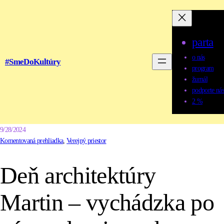
parta
o nás
#SmeDoKultúry
program
žurnál
podporte nás
2 %
9/28/2024
Komentovaná prehliadka
, 
Verejný priestor
Deň architektúry
Martin – vychádzka po