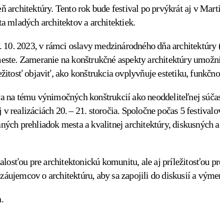
architektúry. Tento rok bude festival po prvýkrát aj v Marti
a mladých architektov a architektiek.
. 10. 2023, v rámci oslavy medzinárodného dňa architektúry (
meste. Zameranie na konštrukčné aspekty architektúry umožn
žitosť objaviť, ako konštrukcia ovplyvňuje estetiku, funkčno
 na tému výnimočných konštrukcií ako neoddeliteľnej súčasti
j v realizáciách 20. – 21. storočia. Spoločne počas 5 festiva
 prehliadok mesta a kvalitnej architektúry, diskusných a 
.
dalosťou pre architektonickú komunitu, ale aj príležitosťou 
ch záujemcov o architektúru, aby sa zapojili do diskusií a v
.