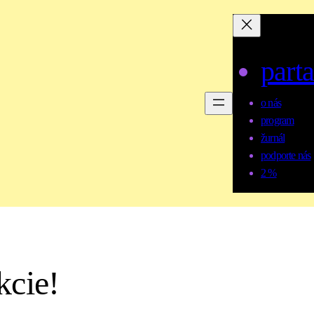
parta
o nás
program
žurnál
podporte nás
2 %
kcie!