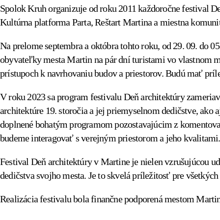
Spolok Kruh organizuje od roku 2011 každoročne festival Deň 
Kultúrna platforma Parta, Reštart Martina a miestna komunit
Na prelome septembra a októbra tohto roku, od 29. 09. do 05
obyvateľky mesta Martin na pár dní turistami vo vlastnom 
prístupoch k navrhovaniu budov a priestorov. Budú mať príle
V roku 2023 sa program festivalu Deň architektúry zameriava
architektúre 19. storočia a jej priemyselnom dedičstve, ako a
doplnené bohatým programom pozostavajúcim z komentovaných
budeme interagovať s verejným priestorom a jeho kvalitami
Festival Deň architektúry v Martine je nielen vzrušujúcou u
dedičstva svojho mesta. Je to skvelá príležitosť pre všetký
Realizácia festivalu bola finančne podporená mestom Martin