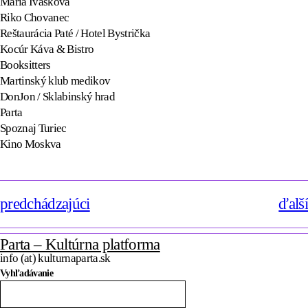
Mária Ivašková
Riko Chovanec
Reštaurácia Paté / Hotel Bystrička
Kocúr Káva & Bistro
Booksitters
Martinský klub medikov
DonJon / Sklabinský hrad
Parta
Spoznaj Turiec
Kino Moskva
predchádzajúci
ďalší
Parta – Kultúrna platforma
info (at) kulturnaparta.sk
Vyhľadávanie