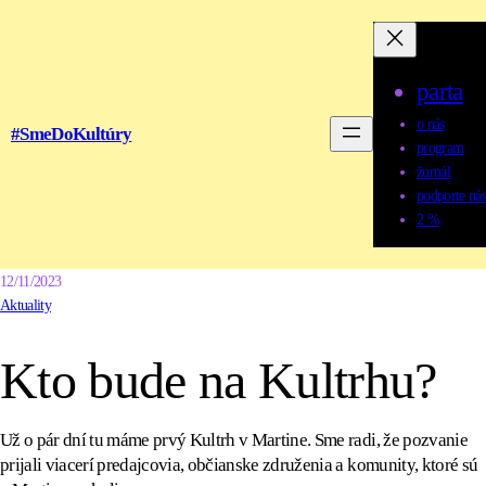
parta
o nás
#SmeDoKultúry
program
žurnál
podporte nás
2 %
12/11/2023
Aktuality
Kto bude na Kultrhu?
Už o pár dní tu máme prvý Kultrh v Martine. Sme radi, že pozvanie
prijali viacerí predajcovia, občianske združenia a komunity, ktoré sú