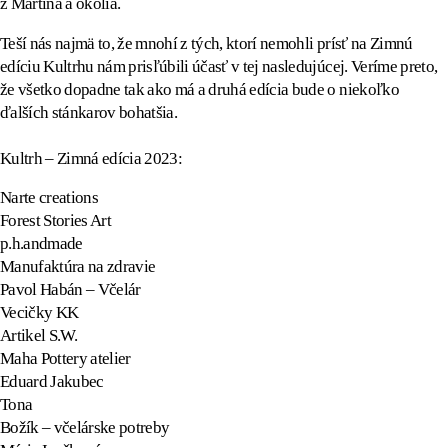
z Martina a okolia.
Teší nás najmä to, že mnohí z tých, ktorí nemohli prísť na Zimnú
edíciu Kultrhu nám prisľúbili účasť v tej nasledujúcej. Veríme preto,
že všetko dopadne tak ako má a druhá edícia bude o niekoľko
ďalších stánkarov bohatšia.
Kultrh – Zimná edícia 2023:
Narte creations
Forest Stories Art
p.h.andmade
Manufaktúra na zdravie
Pavol Habán – Včelár
Vecičky KK
Artikel S.W.
Maha Pottery atelier
Eduard Jakubec
Tona
Božík – včelárske potreby