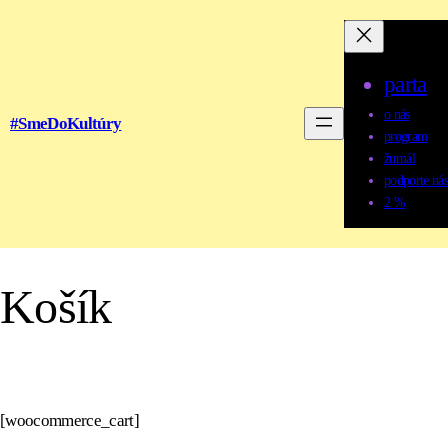
parta
o nás
#SmeDoKultúry
program
žurnál
podporte nás
2 %
Košík
[woocommerce_cart]