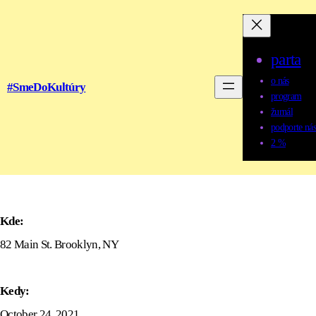
parta
o nás
#SmeDoKultúry
program
žurnál
podporte nás
2 %
Kde:
82 Main St. Brooklyn, NY
Kedy:
October 24, 2021