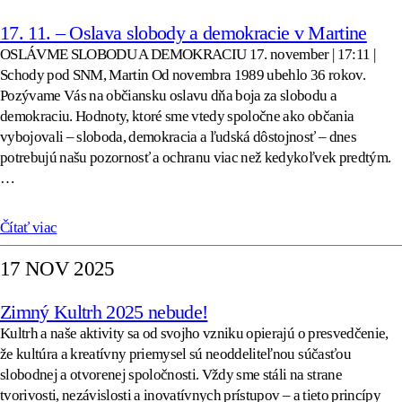
17. 11. – Oslava slobody a demokracie v Martine
OSLÁVME SLOBODU A DEMOKRACIU 17. november | 17:11 |
Schody pod SNM, Martin Od novembra 1989 ubehlo 36 rokov.
Pozývame Vás na občiansku oslavu dňa boja za slobodu a
demokraciu. Hodnoty, ktoré sme vtedy spoločne ako občania
vybojovali – sloboda, demokracia a ľudská dôstojnosť – dnes
potrebujú našu pozornosť a ochranu viac než kedykoľvek predtým.
…
Čítať viac
17 NOV 2025
Zimný Kultrh 2025 nebude!
Kultrh a naše aktivity sa od svojho vzniku opierajú o presvedčenie,
že kultúra a kreatívny priemysel sú neoddeliteľnou súčasťou
slobodnej a otvorenej spoločnosti. Vždy sme stáli na strane
tvorivosti, nezávislosti a inovatívnych prístupov – a tieto princípy