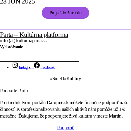
23 JÚN 2025
Prejsť do žurnálu
Parta – Kultúrna platforma
info (at) kulturnaparta.sk
Vyhľadávanie
Instagram
Facebook
#SmeDoKultúry
Podporte Partu
Prostredníctvom portálu Darujme.sk môžete finančne podporiť našu
činnosť. K sprofesionalizovaniu našich aktivít nám pomôže už 1 €
mesačne. Ďakujeme, že podporujete živú kultúru v meste Martin.
Podporiť